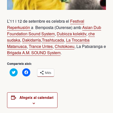
L’11 i 12 de setembre es celebra el
Festival
Reperkusión
a Bemposta (Ourense) amb
Asian Dub
Foundation Sound System
,
Dubioza kolektiv
,
che
sudaka
,
Dakidarría
,
Trashtucada
,
La Trocamba
Matanusca
,
Trance Untes
,
Chotokoeu
, La Patxaranga e
Brigada A.M. SOUND System
.
Comparteix això:
Feu
Feu
Més
clic
clic
per
per
compartir
compartir
al
al
Twitter
Facebook
(S’obre
(S’obre
en
en
Afegeix al calendari
una
una
nova
nova
finestra)
finestra)