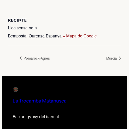
RECINTE
Lloc sense nom
Bemposta
,
Ourense
Espanya
+ Mapa de Google
Pomarock-Agres
Múrcia
La Trocamba Matanusca
Balkan gypsy del bancal