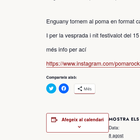
Enguany tornem al poma en format car
I per la vesprada i nit festivalot del
més info per ací
https://www.instagram.com/pomarockf
Comparteix això:
Feu
Feu
Més
clic
clic
per
per
compartir
compartir
al
al
Twitter
Facebook
(S’obre
(S’obre
en
en
MOSTRA ELS
Afegeix al calendari
una
una
nova
nova
Data:
finestra)
finestra)
8 agost