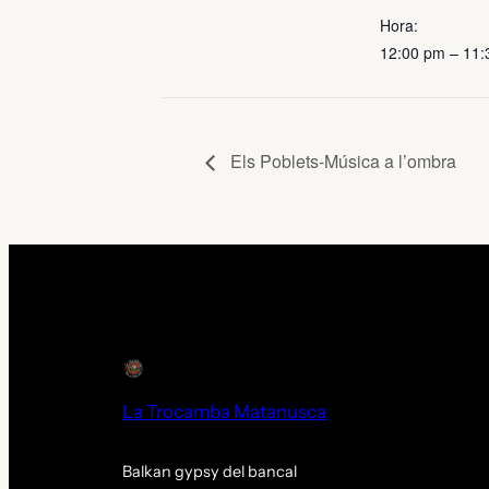
Hora:
12:00 pm – 11
Els Poblets-Música a l’ombra
La Trocamba Matanusca
Balkan gypsy del bancal