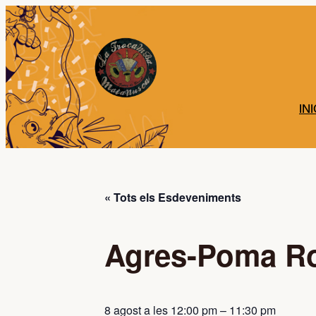
INI
« Tots els Esdeveniments
Agres-Poma R
8 agost a les 12:00 pm
–
11:30 pm