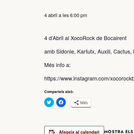
4 abril a les 6:00 pm
4 d’Abril al XocoRock de Bocairent
amb Sidonie, Kartutx, Auxili, Cactus,
Més info a:
https://www.instagram.com/xocorockb
Comparteix això:
Feu
Feu
Més
clic
clic
per
per
compartir
compartir
al
al
Twitter
Facebook
(S’obre
(S’obre
en
en
MOSTRA ELS
Afegeix al calendari
una
una