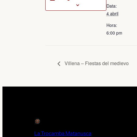
nova
nova
Data:
finestra)
finestra)
4 abril
Hora:
6:00 pm
Villena – Fiestas del medievo
La Trocamba Matanusca