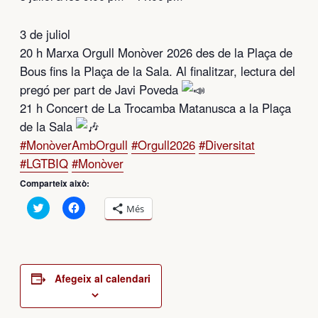
3 de juliol
20 h Marxa Orgull Monòver 2026 des de la Plaça de
Bous fins la Plaça de la Sala. Al finalitzar, lectura del
pregó per part de Javi Poveda
21 h Concert de La Trocamba Matanusca a la Plaça
de la Sala
#MonòverAmbOrgull
#Orgull2026
#Diversitat
#LGTBIQ
#Monòver
Comparteix això:
Feu
Feu
Més
clic
clic
per
per
compartir
compartir
al
al
Twitter
Facebook
(S’obre
(S’obre
en
en
Afegeix al calendari
una
una
nova
nova
finestra)
finestra)