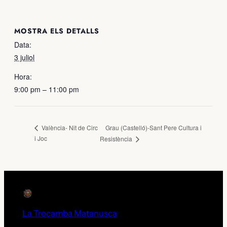
MOSTRA ELS DETALLS
Data:
3 juliol
Hora:
9:00 pm – 11:00 pm
Grau (Castelló)-Sant Pere Cultura i
València- Nit de Circ
i Joc
Resistència
La Trocamba Matanusca