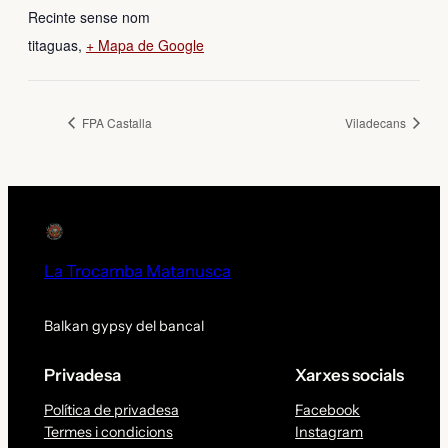
Recinte sense nom
titaguas
,
+ Mapa de Google
FPA Castalla
Viladecans
La Trocamba Matanusca
Balkan gypsy del bancal
Privadesa
Xarxes socials
Política de privadesa
Facebook
Termes i condicions
Instagram