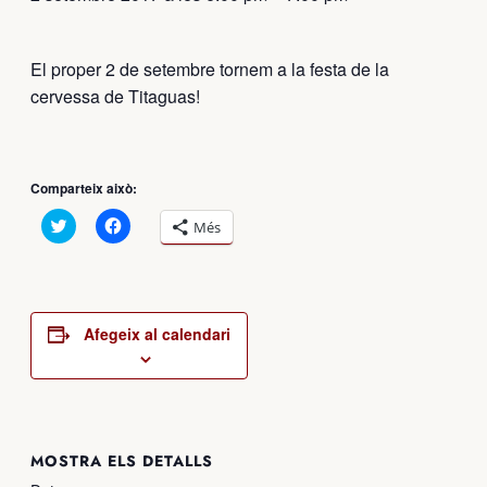
El proper 2 de setembre tornem a la festa de la
cervessa de Titaguas!
Comparteix això:
Feu
Feu
Més
clic
clic
per
per
compartir
compartir
al
al
Twitter
Facebook
(S’obre
(S’obre
en
en
Afegeix al calendari
una
una
nova
nova
finestra)
finestra)
MOSTRA ELS DETALLS