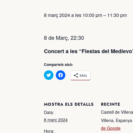
8 març 2024 a les 10:00 pm
–
11:30 pm
8 de Març, 22:30
Concert a les “Fiestas del Medievo”
Comparteix això:
Feu
Feu
Més
clic
clic
per
per
compartir
compartir
al
al
Twitter
Facebook
(S’obre
(S’obre
en
en
MOSTRA ELS DETALLS
RECINTE
una
una
nova
nova
Castell de Villen
Data:
finestra)
finestra)
8 març 2024
Villena
,
Espanya
de Google
Hora: