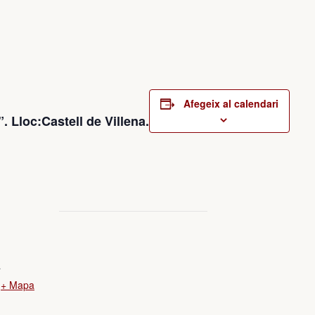
Afegeix al calendari
. Lloc:Castell de Villena.
a
+ Mapa