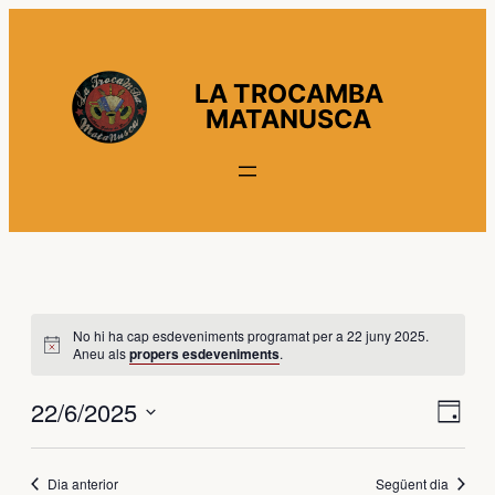
LA TROCAMBA
MATANUSCA
No hi ha cap esdeveniments programat per a 22 juny 2025.
Aneu als
propers esdeveniments
.
Vist
Nav
22/6/2025
Dia
de
de
Selecciona
visu
una
Dia anterior
Següent dia