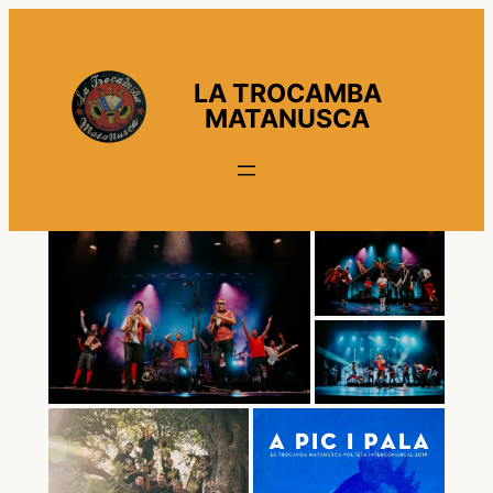
Vés
al
contingut
LA TROCAMBA
MATANUSCA