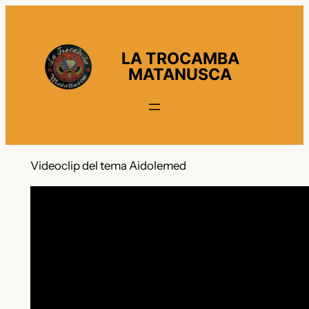
Vés
al
contingut
LA TROCAMBA
MATANUSCA
Videoclip del tema Aidolemed