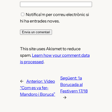
Notifica'm per correu electrònic si
hi ha entrades noves.
This site uses Akismet to reduce
spam.
Learn how your comment data
is processed
.
Següent:
1a
←
Anterior:
Video
Borucada al
“Com es va fer-
Festivern 17/18
Mandoro i Boruca”
→