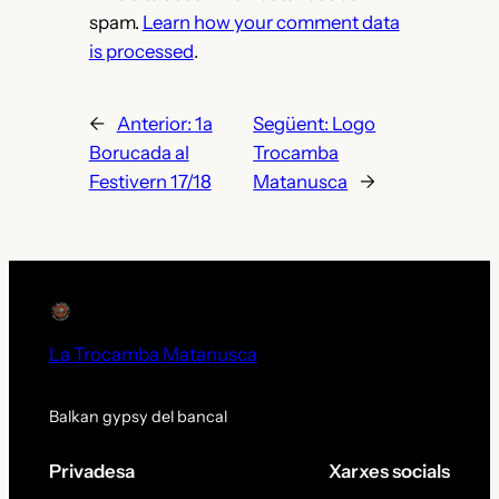
spam.
Learn how your comment data
is processed
.
←
Anterior:
1a
Següent:
Logo
Borucada al
Trocamba
Festivern 17/18
Matanusca
→
La Trocamba Matanusca
Balkan gypsy del bancal
Privadesa
Xarxes socials