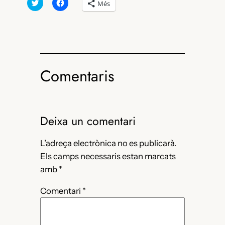
Feu
Feu
Més
clic
clic
per
per
compartir
compartir
al
al
Twitter
Facebook
(S’obre
(S’obre
en
en
una
una
nova
nova
finestra)
finestra)
Comentaris
Deixa un comentari
L’adreça electrònica no es publicarà.
Els camps necessaris estan marcats
amb
*
Comentari
*