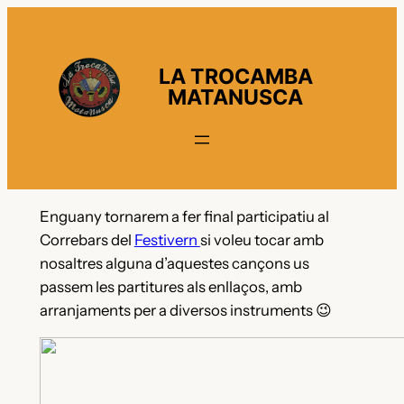
Vés
al
contingut
LA TROCAMBA
MATANUSCA
Enguany tornarem a fer final participatiu al
Correbars del
Festivern
si voleu tocar amb
nosaltres alguna d’aquestes cançons us
passem les partitures als enllaços, amb
arranjaments per a diversos instruments 😉