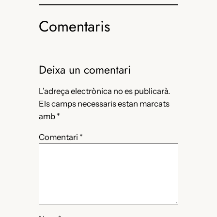
una
una
nova
nova
finestra)
finestra)
Comentaris
Deixa un comentari
L’adreça electrònica no es publicarà.
Els camps necessaris estan marcats
amb
*
Comentari
*