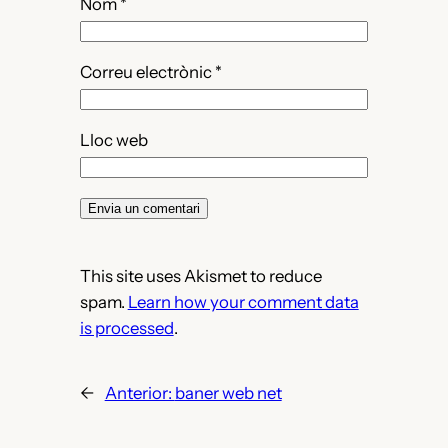
Nom
*
Correu electrònic
*
Lloc web
This site uses Akismet to reduce
spam.
Learn how your comment data
is processed
.
←
Anterior:
baner web net