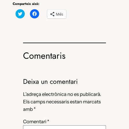
Comparteix això:
Feu
Feu
Més
clic
clic
per
per
compartir
compartir
al
al
Twitter
Facebook
(S’obre
(S’obre
en
en
una
una
nova
nova
finestra)
finestra)
Comentaris
Deixa un comentari
L’adreça electrònica no es publicarà.
Els camps necessaris estan marcats
amb
*
Comentari
*