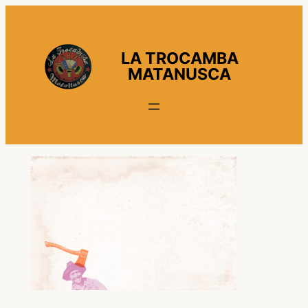
Vés
al
contingut
LA TROCAMBA
MATANUSCA