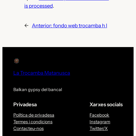
is processed
.
←
Anterior:
fondo web trocamba h l
La Trocamba Matanusca
Balkan gypsy del bancal
Privadesa
Xarxes socials
Política de privadesa
Facebook
Termes i condicions
Instagram
Contacteu-nos
Twitter/X