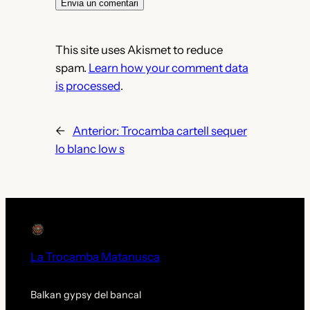
This site uses Akismet to reduce
spam.
Learn how your comment data
is processed
.
←
Anterior:
Trocamba cartell sequer
lo blanc low s
La Trocamba Matanusca
Balkan gypsy del bancal