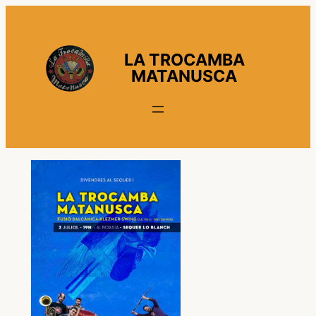
Vés
al
contingut
LA TROCAMBA
MATANUSCA