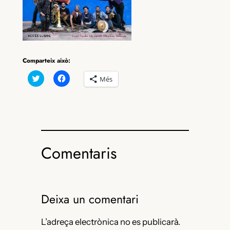
Comparteix això:
Feu
Feu
Més
clic
clic
per
per
compartir
compartir
al
al
Twitter
Facebook
(S’obre
(S’obre
en
en
una
una
nova
nova
finestra)
finestra)
Comentaris
Deixa un comentari
L’adreça electrònica no es publicarà.