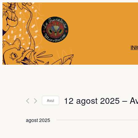
INI
12 agost 2025
 – 
Av
Avui
Selecciona
una
agost 2025
data.