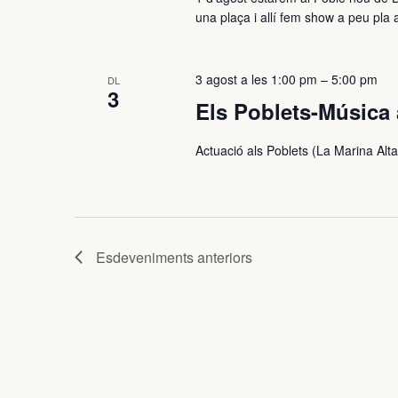
una plaça i allí fem show a peu pla
3 agost a les 1:00 pm
–
5:00 pm
DL
3
Els Poblets-Música 
Actuació als Poblets (La Marina Alta
Esdeveniments
anteriors