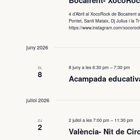
Bocairent- XocoRo
4 d’Abril al XocoRock de Bocairent a
Pontet, Santi Mataix, Dj Julius i l
https://www.instagram.com/xocoroc
juny 2026
8 juny a les 6:30 pm
–
7:30 pm
DL
8
Acampada educativa
juliol 2026
2 juliol a les 7:00 pm
–
11:30 pm
DJ
2
València- Nit de Circ