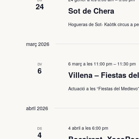
24
Sot de Chera
Hogueras de Sot- Kaòtik circus a pet
març 2026
6 març a les 11:00 pm
–
11:30 pm
DV
6
Villena – Fiestas d
Actuació a les “Fiestas del Medievo” 
abril 2026
4 abril a les 6:00 pm
DS
4