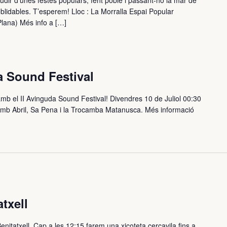
ir d’unes festes populars, fent poble i passant-ho la mar de
lidables. T’esperem! Lloc : La Morralla Espai Popular
Plana) Més info a […]
 Sound Festival
mb el II Avinguda Sound Festival! Divendres 10 de Juliol 00:30
 Amb Abril, Sa Pena i la Trocamba Matanusca. Més informació
txell
nitatxell, Cap a les 12:15 farem una xicoteta cercavila fins a