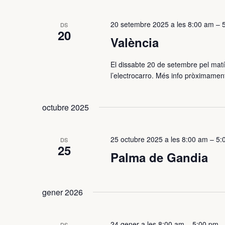
20 setembre 2025 a les 8:00 am
–
DS
20
València
El dissabte 20 de setembre pel matí
l’electrocarro. Més info pròximament
octubre 2025
25 octubre 2025 a les 8:00 am
–
5:
DS
25
Palma de Gandia
gener 2026
24 gener a les 8:00 am
–
5:00 pm
DS