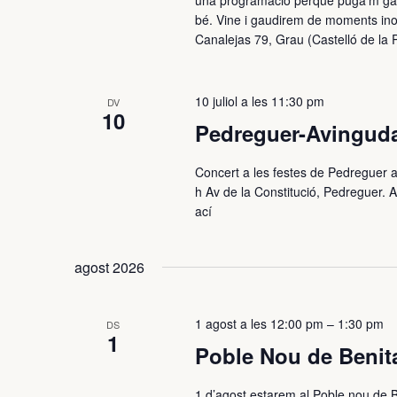
una programació perquè puga’m gaud
bé. Vine i gaudirem de moments inob
Canalejas 79, Grau (Castelló de la 
10 juliol a les 11:30 pm
DV
10
Pedreguer-Avinguda
Concert a les festes de Pedreguer a
h Av de la Constitució, Pedreguer.
ací
agost 2026
1 agost a les 12:00 pm
–
1:30 pm
DS
1
Poble Nou de Benita
1 d’agost estarem al Poble nou de Be