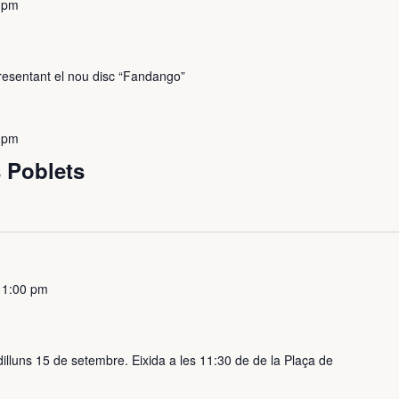
 pm
presentant el nou disc “Fandango”
 pm
 Poblets
–
1:00 pm
dilluns 15 de setembre. Eixida a les 11:30 de de la Plaça de
.