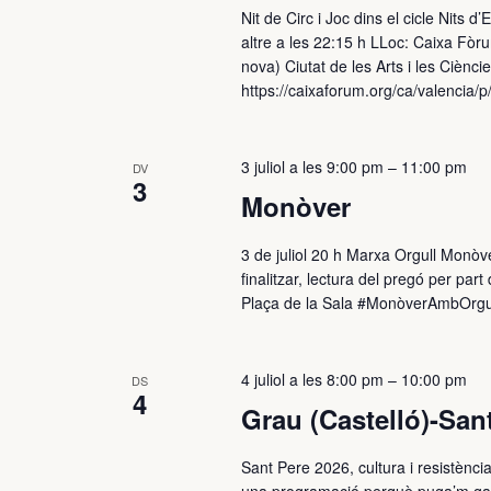
Nit de Circ i Joc dins el cicle Nits
altre a les 22:15 h LLoc: Caixa Fòr
nova) Ciutat de les Arts i les Ciènc
https://caixaforum.org/ca/valencia/p/
3 juliol a les 9:00 pm
–
11:00 pm
DV
3
Monòver
3 de juliol 20 h Marxa Orgull Monòve
finalitzar, lectura del pregó per p
Plaça de la Sala #MonòverAmbOrgu
4 juliol a les 8:00 pm
–
10:00 pm
DS
4
Grau (Castelló)-Sant
Sant Pere 2026, cultura i resistènc