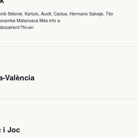
ck
mb Sidonie, Kartutx, Auxili, Cactus, Hermano Salvaje, Tito
a Trocamba Matanusca Més info a:
kbocairent/?hl=en
-València
 i Joc