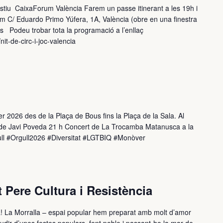
 d’Estiu CaixaForum València Farem un passe itinerant a les 19h i
um C/ Eduardo Primo Yúfera, 1A, València (obre en una finestra
ies Podeu trobar tota la programació a l’enllaç
nit-de-circ-i-joc-valencia
r 2026 des de la Plaça de Bous fins la Plaça de la Sala. Al
art de Javi Poveda 21 h Concert de La Trocamba Matanusca a la
ll #Orgull2026 #Diversitat #LGTBIQ #Monòver
 Pere Cultura i Resistència
ia! La Morralla – espai popular hem preparat amb molt d’amor